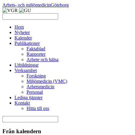
Arbets- och miljömedicin
Göteborg
Hem
Nyheter
Kalender
Publikationer
Faktablad
Rapporter
Arbete och hälsa
Utbildningar
Verksamhet
Forskning
Miljömedicin (VMC)
Arbetsmedicin
Personal
Lediga tjänster
Kontakt
Hitta till oss
Från kalendern