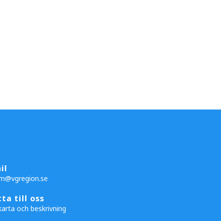
il
m@vgregion.se
tta till oss
karta och beskrivning