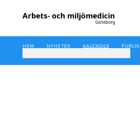
Arbets- och miljömedicin
Göteborg
HEM
NYHETER
KALENDER
PUBLI