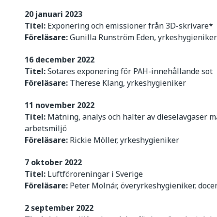
20 januari 2023
Titel:
Exponering och emissioner från 3D-skrivare*
Föreläsare:
Gunilla Runström Eden, yrkeshygienike
16 december 2022
Titel:
Sotares exponering för PAH-innehållande sot
Föreläsare:
Therese Klang, yrkeshygieniker
11 november 2022
Titel:
Mätning, analys och halter av dieselavgaser mä
arbetsmiljö
Föreläsare:
Rickie Möller, yrkeshygieniker
7 oktober 2022
Titel:
Luftföroreningar i Sverige
Föreläsare:
Peter Molnár, överyrkeshygieniker, doce
2 september 2022