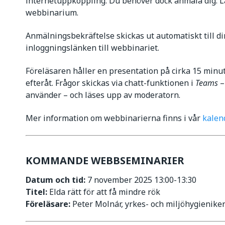
internetuppkoppling. Du behöver dock anmäla dig. L
webbinarium.
Anmälningsbekräftelse skickas ut automatiskt till din
inloggningslänken till webbinariet.
Föreläsaren håller en presentation på cirka 15 minut
efteråt. Frågor skickas via chatt-funktionen i
Teams
–
använder – och läses upp av moderatorn.
Mer information om webbinarierna finns i vår
kalen
KOMMANDE WEBBSEMINARIER
Datum och tid:
7 november 2025 13:00-13:30
Titel:
Elda rätt för att få mindre rök
Föreläsare:
Peter Molnár, yrkes- och miljöhygienike