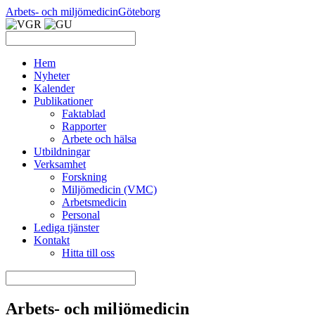
Arbets- och miljömedicin
Göteborg
Hem
Nyheter
Kalender
Publikationer
Faktablad
Rapporter
Arbete och hälsa
Utbildningar
Verksamhet
Forskning
Miljömedicin (VMC)
Arbetsmedicin
Personal
Lediga tjänster
Kontakt
Hitta till oss
Arbets- och miljömedicin