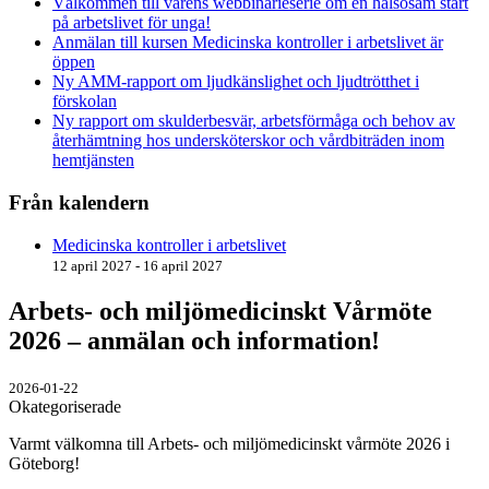
Välkommen till vårens webbinarieserie om en hälsosam start
på arbetslivet för unga!
Anmälan till kursen Medicinska kontroller i arbetslivet är
öppen
Ny AMM-rapport om ljudkänslighet och ljudtrötthet i
förskolan
Ny rapport om skulderbesvär, arbetsförmåga och behov av
återhämtning hos undersköterskor och vårdbiträden inom
hemtjänsten
Från kalendern
Medicinska kontroller i arbetslivet
12 april 2027 - 16 april 2027
Arbets- och miljömedicinskt Vårmöte
2026 – anmälan och information!
2026-01-22
Okategoriserade
Varmt välkomna till Arbets- och miljömedicinskt vårmöte 2026 i
Göteborg!