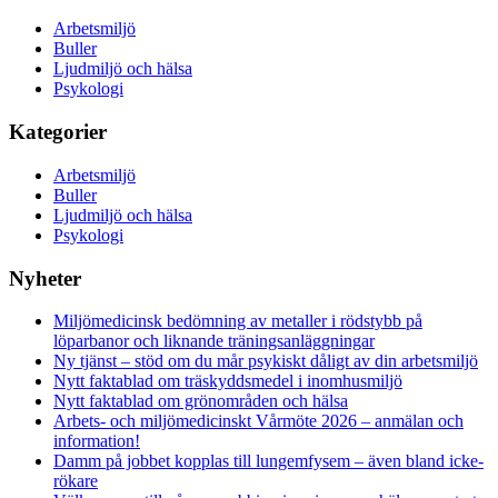
Arbetsmiljö
Buller
Ljudmiljö och hälsa
Psykologi
Kategorier
Arbetsmiljö
Buller
Ljudmiljö och hälsa
Psykologi
Nyheter
Miljömedicinsk bedömning av metaller i rödstybb på
löparbanor och liknande träningsanläggningar
Ny tjänst – stöd om du mår psykiskt dåligt av din arbetsmiljö
Nytt faktablad om träskyddsmedel i inomhusmiljö
Nytt faktablad om grönområden och hälsa
Arbets- och miljömedicinskt Vårmöte 2026 – anmälan och
information!
Damm på jobbet kopplas till lungemfysem – även bland icke-
rökare