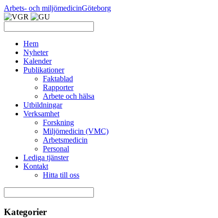
Arbets- och miljömedicin
Göteborg
Hem
Nyheter
Kalender
Publikationer
Faktablad
Rapporter
Arbete och hälsa
Utbildningar
Verksamhet
Forskning
Miljömedicin (VMC)
Arbetsmedicin
Personal
Lediga tjänster
Kontakt
Hitta till oss
Kategorier