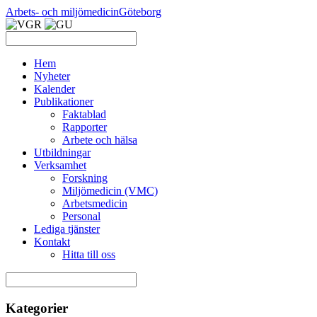
Arbets- och miljömedicin
Göteborg
Hem
Nyheter
Kalender
Publikationer
Faktablad
Rapporter
Arbete och hälsa
Utbildningar
Verksamhet
Forskning
Miljömedicin (VMC)
Arbetsmedicin
Personal
Lediga tjänster
Kontakt
Hitta till oss
Kategorier