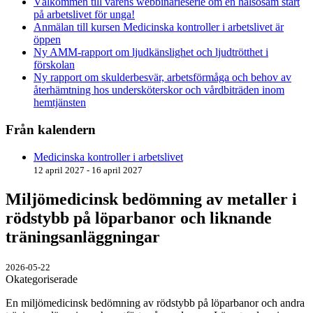
Välkommen till vårens webbinarieserie om en hälsosam start
på arbetslivet för unga!
Anmälan till kursen Medicinska kontroller i arbetslivet är
öppen
Ny AMM-rapport om ljudkänslighet och ljudtrötthet i
förskolan
Ny rapport om skulderbesvär, arbetsförmåga och behov av
återhämtning hos undersköterskor och vårdbiträden inom
hemtjänsten
Från kalendern
Medicinska kontroller i arbetslivet
12 april 2027 - 16 april 2027
Miljömedicinsk bedömning av metaller i
rödstybb på löparbanor och liknande
träningsanläggningar
2026-05-22
Okategoriserade
En miljömedicinsk bedömning av rödstybb på löparbanor och andra