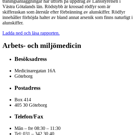
träningsanläggningar har utförts på uppdrag av Länsstyrelsen i
Västra Götalands län. Rödstybb är krossad rödfyr som är
skifferaskan som återstår efter förbränning av alunskiffer. Rödfyr
innehåller förhöjda halter av bland annat arsenik som finns naturligt i
alunskiffer.
Ladda ned och läsa rapporten.
Arbets- och miljömedicin
Besöksadress
Medicinaregatan 16A
Göteborg
Postadress
Box 414
405 30 Göteborg
Telefon/Fax
Mån – fre 08:30 – 11:30
Tel: 031 – 342 30 40