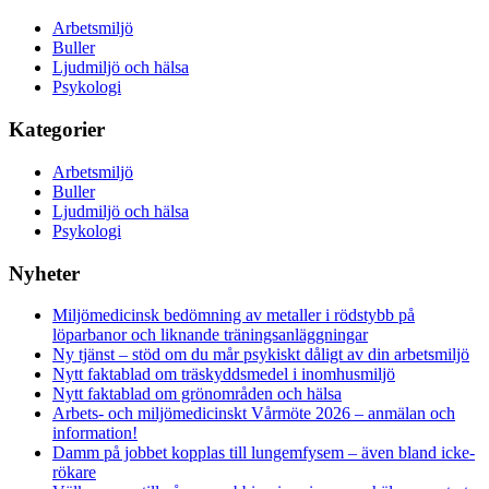
Arbetsmiljö
Buller
Ljudmiljö och hälsa
Psykologi
Kategorier
Arbetsmiljö
Buller
Ljudmiljö och hälsa
Psykologi
Nyheter
Miljömedicinsk bedömning av metaller i rödstybb på
löparbanor och liknande träningsanläggningar
Ny tjänst – stöd om du mår psykiskt dåligt av din arbetsmiljö
Nytt faktablad om träskyddsmedel i inomhusmiljö
Nytt faktablad om grönområden och hälsa
Arbets- och miljömedicinskt Vårmöte 2026 – anmälan och
information!
Damm på jobbet kopplas till lungemfysem – även bland icke-
rökare