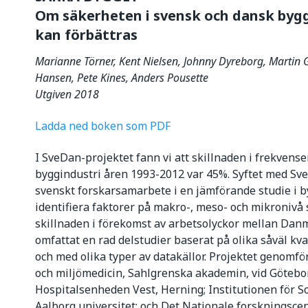
Om säkerheten i svensk och dansk bygg
kan förbättras
Marianne Törner, Kent Nielsen, Johnny Dyreborg, Martin G
Hansen, Pete Kines, Anders Pousette
Utgiven 2018
Ladda ned boken som PDF
I SveDan-projektet fann vi att skillnaden i frekvens
byggindustri åren 1993-2012 var 45%. Syftet med SveD
svenskt forskarsamarbete i en jämförande studie i 
identifiera faktorer på makro-, meso- och mikronivå
skillnaden i förekomst av arbetsolyckor mellan Danm
omfattat en rad delstudier baserat på olika såväl kv
och med olika typer av datakällor. Projektet genomf
och miljömedicin, Sahlgrenska akademin, vid Götebor
Hospitalsenheden Vest, Herning; Institutionen för So
Aalborg universitet; och Det Nationale forskningsce