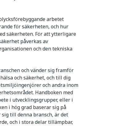
 olycksförebyggande arbetet
rande för säkerheten, och hur
 säkerheten. För att ytterligare
säkerhet påverkas av
organisationen och den tekniska
ranschen och vänder sig framför
 hälsa och säkerhet, och till dig
etsmiljöingenjörer och andra inom
äkerhetsområdet. Handboken med
te i utvecklingsgrupper, eller i
en i hög grad baserar sig på
sig till denna bransch, är det
de, och i stora delar tillämpbar,