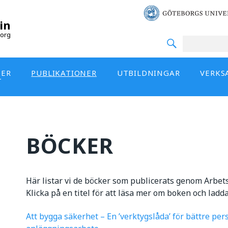
in
org
DER
PUBLIKATIONER
UTBILDNINGAR
VERKS
T
BÖCKER
Här listar vi de böcker som publicerats genom Arbet
Klicka på en titel för att läsa mer om boken och lad
Att bygga säkerhet – En ’verktygslåda’ för bättre pe