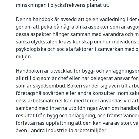
minskningen i olycksfrekvens planat ut.
Denna handbok är avsedd att ge en vägledning i det
genom att peka på några olika aspekter som är avgö
dessa aspekter hänger samman med varandra och med
sänka olyckstalen krävs kunskap om hur individens 
psykologiska och sociala faktorer i samverkan med 
miljön.
Handboken är utvecklad för bygg- och anläggningsb
allt till dig som är chef eller har delegerat ansvar för
som är skyddsombud. Boken vänder sig även till arb
företagshälsovården eller andra konsulter inom s
dess arbetsmateriel kan med fördel användas vid arbe
samband med interna utbildningar. Även om handbok
resultat från bygg och anläggning, och främst vänder 
författarnas uppfattning att den kan vara av stort vär
även i andra industriella arbetsmiljöer.