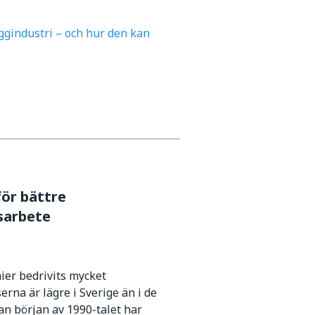
ggindustri – och hur den kan
för bättre
sarbete
er bedrivits mycket
erna är lägre i Sverige än i de
an början av 1990-talet har