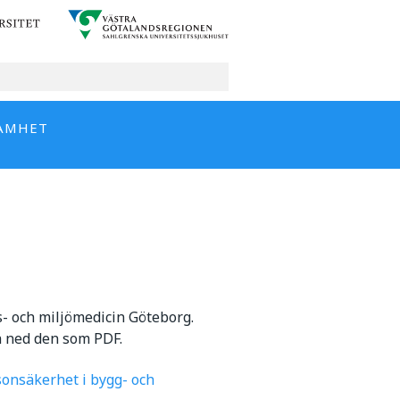
AMHET
s- och miljömedicin Göteborg.
da ned den som PDF.
rsonsäkerhet i bygg- och