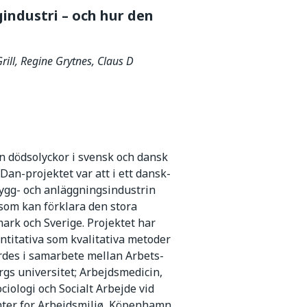
industri – och hur den
rill, Regine Grytnes, Claus D
en dödsolyckor i svensk och dansk
an-projektet var att i ett dansk-
bygg- och anläggningsindustrin
 som kan förklara den stora
ark och Sverige. Projektet har
antitativa som kvalitativa metoder
ördes i samarbete mellan Arbets-
gs universitet; Arbejdsmedicin,
ciologi och Socialt Arbejde vid
nter for Arbejdsmiljø, Köpenhamn.