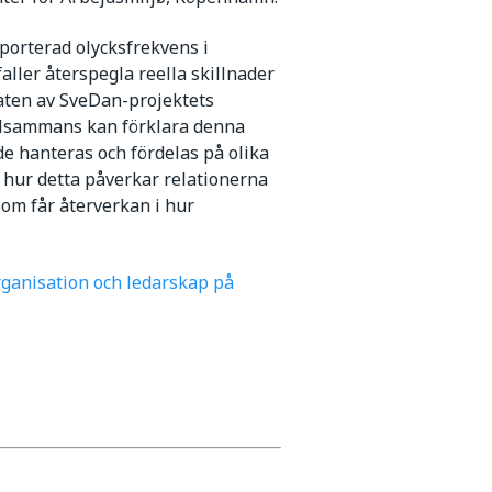
pporterad olycksfrekvens i
aller återspegla reella skillnader
aten av SveDan-projektets
tillsammans kan förklara denna
de hanteras och fördelas på olika
h hur detta påverkar relationerna
som får återverkan i hur
ganisation och ledarskap på