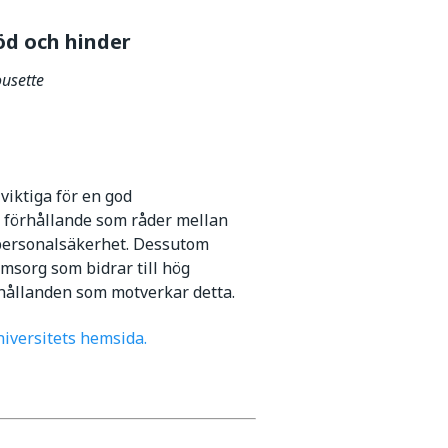
öd och hinder
ousette
viktiga för en god
et förhållande som råder mellan
 personalsäkerhet. Dessutom
msorg som bidrar till hög
rhållanden som motverkar detta.
iversitets hemsida.