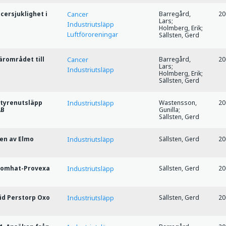
ersjuklighet i
Barregård,
20
Cancer
Lars;
Industriutsläpp
Holmberg, Erik;
Luftföroreningar
Sällsten, Gerd
ärområdet till
Barregård,
20
Cancer
Lars;
Industriutsläpp
Holmberg, Erik;
Sällsten, Gerd
styrenutsläpp
Wastensson,
20
Industriutsläpp
AB
Gunilla;
Sällsten, Gerd
ken av Elmo
Sällsten, Gerd
20
Industriutsläpp
Comhat-Provexa
Sällsten, Gerd
20
Industriutsläpp
id Perstorp Oxo
Sällsten, Gerd
20
Industriutsläpp