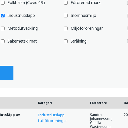
Folkhälsa (Covid-19)
Förorenad mark
Industriutsläpp
Inomhusmiljö
Metodutveckling
Miljöföroreningar
Säkerhetsklimat
Strålning
Kategori
Författare
D
iutsläpp av
Sandra
20
Industriutsläpp
Johannesson,
Luftföroreningar
Gunilla
Wastensson