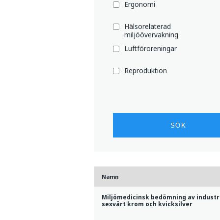
Ergonomi
Hälsorelaterad
miljöövervakning
Luftföroreningar
Reproduktion
Namn
Miljömedicinsk bedömning av industr
sexvärt krom och kvicksilver