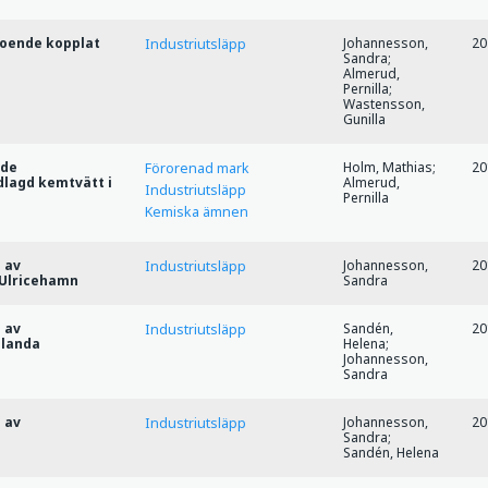
boende kopplat
Johannesson,
20
Industriutsläpp
Sandra;
Almerud,
Pernilla;
Wastensson,
Gunilla
ade
Holm, Mathias;
20
Förorenad mark
dlagd kemtvätt i
Almerud,
Industriutsläpp
Pernilla
Kemiska ämnen
 av
Johannesson,
20
Industriutsläpp
 Ulricehamn
Sandra
 av
Sandén,
20
Industriutsläpp
slanda
Helena;
Johannesson,
Sandra
 av
Johannesson,
20
Industriutsläpp
Sandra;
Sandén, Helena