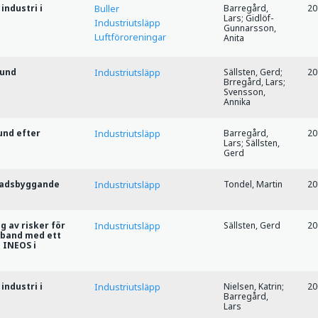
industri i
Barregård,
20
Buller
Lars; Gidlöf-
Industriutsläpp
Gunnarsson,
Luftföroreningar
Anita
sund
Sällsten, Gerd;
20
Industriutsläpp
Brregård, Lars;
Svensson,
Annika
und efter
Barregård,
20
Industriutsläpp
Lars; Sällsten,
Gerd
tadsbyggande
Tondel, Martin
20
Industriutsläpp
 av risker för
Sällsten, Gerd
20
Industriutsläpp
mband med ett
d INEOS i
industri i
Nielsen, Katrin;
20
Industriutsläpp
Barregård,
Lars