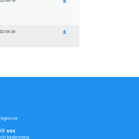
02-09-16
02-04-26
egion.se
ill oss
och beskrivning