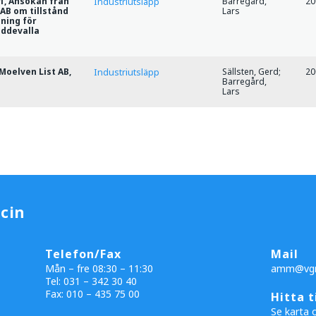
1, Ansökan från
Barregård,
20
Industriutsläpp
AB om tillstånd
Lars
ning för
Uddevalla
Moelven List AB,
Sällsten, Gerd;
20
Industriutsläpp
Barregård,
Lars
cin
Telefon/Fax
Mail
Mån – fre 08:30 – 11:30
amm@vgr
Tel: 031 – 342 30 40
Fax:
010 – 435 75 00
Hitta t
Se karta 