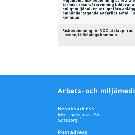
Miljömedicinsk bedömning av M 213-0
termisk resursåtervinning Uddevalla 
enligt miljöbalken att uppföra anlägg
omhändertagande av farligt avfall i 
kommun
Riskbedömning för VOC-utsläpp från 
Lovene, Lidköpings kommun
Arbets- och miljömedi
Besöksadress
Medicinaregatan 16A
Göteborg
Postadress