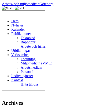
Arbets- och miljömedicin
Göteborg
Hem
Nyheter
Kalender
Publikationer
Faktablad
Rapporter
Arbete och hälsa
Utbildningar
Verksamhet
Forskning
Miljömedicin (VMC)
Arbetsmedicin
Personal
Lediga tjänster
Kontakt
Hitta till oss
Archives