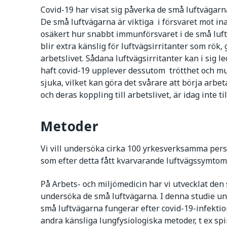
Covid-19 har visat sig påverka de små luftvägarn
De små luftvägarna är viktiga i försvaret mot ina
osäkert hur snabbt immunförsvaret i de små luf
blir extra känslig för luftvägsirritanter som rök
arbetslivet. Sådana luftvägsirritanter kan i sig 
haft covid-19 upplever dessutom trötthet och mus
sjuka, vilket kan göra det svårare att börja arbe
och deras koppling till arbetslivet, är idag inte ti
Metoder
Vi vill undersöka cirka 100 yrkesverksamma per
som efter detta fått kvarvarande luftvägssymtom
På Arbets- och miljömedicin har vi utvecklat den
undersöka de små luftvägarna. I denna studie un
små luftvägarna fungerar efter covid-19-infekti
andra känsliga lungfysiologiska metoder, t ex s