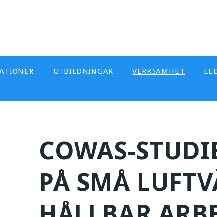
KATIONER
UTBILDNINGAR
VERKSAMHET
LE
COWAS-STUDI
PÅ SMÅ LUFT
HÅLLBAR ARB