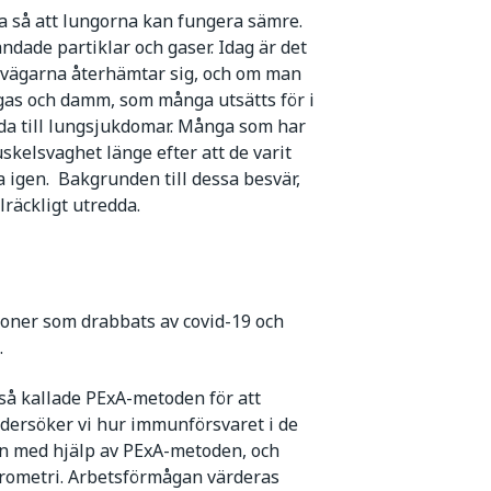
a så att lungorna kan fungera sämre.
ndade partiklar och gaser. Idag är det
tvägarna återhämtar sig, och om man
, gas och damm, som många utsätts för i
leda till lungsjukdomar. Många som har
kelsvaghet länge efter att de varit
ta igen. Bakgrunden till dessa besvär,
llräckligt utredda.
soner som drabbats av covid-19 och
.
 så kallade PExA-metoden för att
dersöker vi hur immunförsvaret i de
on med hjälp av PExA-metoden, och
pirometri. Arbetsförmågan värderas