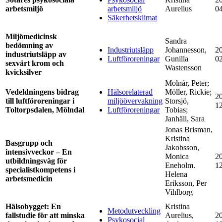
arbetsmiljö
arbetsmiljö
Aurelius
0
Säkerhetsklimat
Miljömedicinsk
Sandra
bedömning av
Industriutsläpp
Johannesson,
2
industriutsläpp av
Luftföroreningar
Gunilla
0
sexvärt krom och
Wastensson
kvicksilver
Molnár, Peter;
Vedeldningens bidrag
Hälsorelaterad
Möller, Rickie;
2
till luftföroreningar i
miljöövervakning
Storsjö,
1
Toltorpsdalen, Mölndal
Luftföroreningar
Tobias;
Janhäll, Sara
Jonas Brisman,
Kristina
Basgrupp och
Jakobsson,
intensivveckor – En
Monica
2
utbildningsväg för
Eneholm.
1
specialistkompetens i
Helena
arbetsmedicin
Eriksson, Per
Vihlborg
Hälsobygget: En
Kristina
Metodutveckling
fallstudie för att minska
Aurelius,
2
Psykosocial