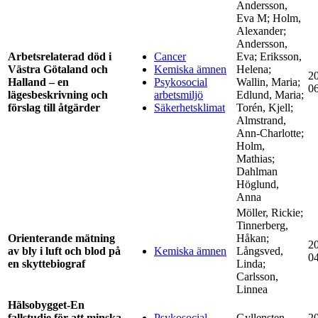
Andersson,
Eva M; Holm,
Alexander;
Andersson,
Arbetsrelaterad död i
Cancer
Eva; Eriksson,
Västra Götaland och
Kemiska ämnen
Helena;
2
Halland – en
Psykosocial
Wallin, Maria;
0
lägesbeskrivning och
arbetsmiljö
Edlund, Maria;
förslag till åtgärder
Säkerhetsklimat
Torén, Kjell;
Almstrand,
Ann-Charlotte;
Holm,
Mathias;
Dahlman
Höglund,
Anna
Möller, Rickie;
Tinnerberg,
Orienterande mätning
Håkan;
2
av bly i luft och blod på
Kemiska ämnen
Långsved,
0
en skyttebiograf
Linda;
Carlsson,
Linnea
Hälsobygget-En
fallstudie för att minska
Psykosocial
Gyllensten,
2