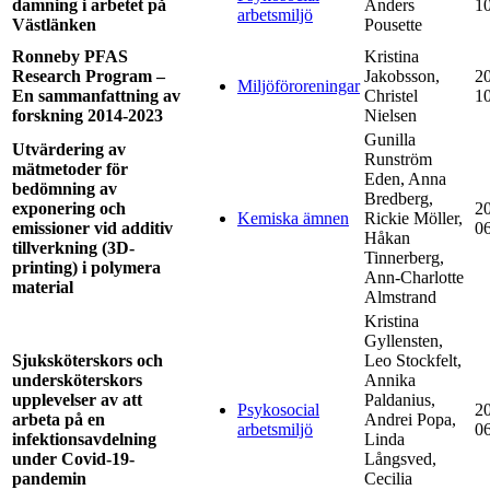
damning i arbetet på
Anders
1
arbetsmiljö
Västlänken
Pousette
Ronneby PFAS
Kristina
Research Program –
Jakobsson,
2
Miljöföroreningar
En sammanfattning av
Christel
1
forskning 2014-2023
Nielsen
Gunilla
Utvärdering av
Runström
mätmetoder för
Eden, Anna
bedömning av
Bredberg,
exponering och
2
Kemiska ämnen
Rickie Möller,
emissioner vid additiv
0
Håkan
tillverkning (3D-
Tinnerberg,
printing) i polymera
Ann-Charlotte
material
Almstrand
Kristina
Gyllensten,
Sjuksköterskors och
Leo Stockfelt,
undersköterskors
Annika
upplevelser av att
Paldanius,
Psykosocial
2
arbeta på en
Andrei Popa,
arbetsmiljö
0
infektionsavdelning
Linda
under Covid-19-
Långsved,
pandemin
Cecilia