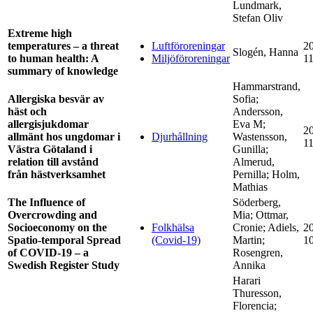
Lundmark,
Stefan Oliv
Extreme high
temperatures – a threat
Luftföroreningar
2
Slogén, Hanna
to human health: A
Miljöföroreningar
1
summary of knowledge
Hammarstrand,
Allergiska besvär av
Sofia;
häst och
Andersson,
allergisjukdomar
Eva M;
2
allmänt hos ungdomar i
Djurhållning
Wastensson,
1
Västra Götaland i
Gunilla;
relation till avstånd
Almerud,
från hästverksamhet
Pernilla; Holm,
Mathias
The Influence of
Söderberg,
Overcrowding and
Mia; Ottmar,
Socioeconomy on the
Folkhälsa
Cronie; Adiels,
2
Spatio-temporal Spread
(Covid-19)
Martin;
1
of COVID-19 – a
Rosengren,
Swedish Register Study
Annika
Harari
Thuresson,
Florencia;