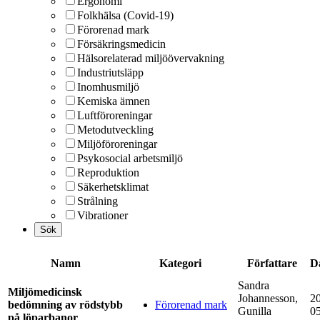
Ergonomi
Folkhälsa (Covid-19)
Förorenad mark
Försäkringsmedicin
Hälsorelaterad miljöövervakning
Industriutsläpp
Inomhusmiljö
Kemiska ämnen
Luftföroreningar
Metodutveckling
Miljöföroreningar
Psykosocial arbetsmiljö
Reproduktion
Säkerhetsklimat
Strålning
Vibrationer
Namn
Kategori
Författare
D
Sandra
Miljömedicinsk
Johannesson,
2
bedömning av rödstybb
Förorenad mark
Gunilla
0
på löparbanor