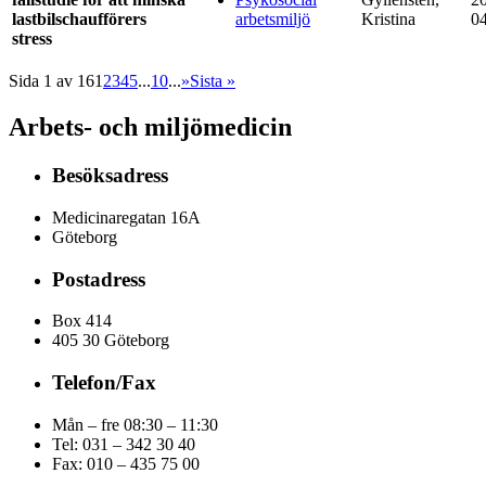
lastbilschaufförers
arbetsmiljö
Kristina
0
stress
Sida 1 av 16
1
2
3
4
5
...
10
...
»
Sista »
Arbets- och miljömedicin
Besöksadress
Medicinaregatan 16A
Göteborg
Postadress
Box 414
405 30 Göteborg
Telefon/Fax
Mån – fre 08:30 – 11:30
Tel: 031 – 342 30 40
Fax:
010 – 435 75 00