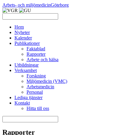
Arbets- och miljömedicin
Göteborg
Hem
Nyheter
Kalender
Publikationer
Faktablad
Rapporter
Arbete och hälsa
Utbildningar
Verksamhet
Forskning
Miljömedicin (VMC)
Arbetsmedicin
Personal
Lediga tjänster
Kontakt
Hitta till oss
Rapporter