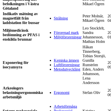
befolkningen i Västra
Mikael Ögren
Götaland
Indikativ mätning av
Peter Molnár,
2
magnetfält från
Strålning
Mikael Ögren
0
laddstation för bussar
Leo Stockfelt,
Miljömedicinsk
Förorenad mark
Sandra
2
bedömning av PFAS i
Miljöföroreningar
Johannesson,
0
enskilda brunnar
Mathias Holm
Håkan
Tinnerberg,
Tobias Storsjö,
Kemiska ämnen
Gunilla
Exponering för
2
Luftföroreningar
Runström
isocyansyra
0
Metodutveckling
Eden, Anders
Johansson,
Lena
Andersson
Arkeologers
2
belastningsergonomiska
Ergonomi
Stefan Oliv
0
arbetsmiljö
Arbetsförmåga
Sotares psykosociala
Psykosocial
Kristina
2