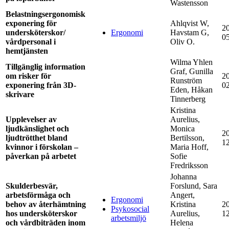
Wastensson
Belastningsergonomisk
exponering för
Ahlqvist W,
2
undersköterskor/
Ergonomi
Havstam G,
0
vårdpersonal i
Oliv O.
hemtjänsten
Wilma Yhlen
Tillgänglig information
Graf, Gunilla
om risker för
2
Runström
exponering från 3D-
0
Eden, Håkan
skrivare
Tinnerberg
Kristina
Upplevelser av
Aurelius,
ljudkänslighet och
Monica
2
ljudtrötthet bland
Bertilsson,
1
kvinnor i förskolan –
Maria Hoff,
påverkan på arbetet
Sofie
Fredriksson
Johanna
Skulderbesvär,
Forslund, Sara
arbetsförmåga och
Angert,
Ergonomi
behov av återhämtning
Kristina
2
Psykosocial
hos undersköterskor
Aurelius,
1
arbetsmiljö
och vårdbiträden inom
Helena