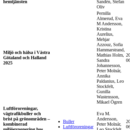
hemtjänsten
Sandén, Stefan
Oliv
Pernilla
Almerud, Eva
M Andersson,
Kristina
Aurelius,
Mehjar
Azzouz, Sofia
Hammarstrand,
Miljö och hälsa i Västra
Mathias Holm,
2
Götaland och Halland
Sandra
0
2025
Johannesson,
Peter Molnár,
Annika
Paldanius, Leo
Stockfelt,
Gunilla
Wastensson,
Mikael Ögren
Luftföroreningar,
vägtrafikbuller och
Eva M.
brist på grönområden –
Andersson,
Buller
2
kombinerad
Peter Molnár,
Luftföroreningar
0
miljöexponering hos
Leo Stockfelt,