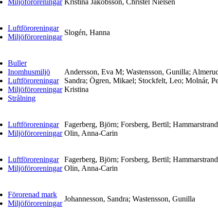
Miljöföroreningar
Kristina Jakobsson, Christel Nielsen
Luftföroreningar
Slogén, Hanna
Miljöföroreningar
Buller
Inomhusmiljö
Andersson, Eva M; Wastensson, Gunilla; Almerud,
Luftföroreningar
Sandra; Ögren, Mikael; Stockfelt, Leo; Molnár, P
Miljöföroreningar
Kristina
Strålning
Luftföroreningar
Fagerberg, Björn; Forsberg, Bertil; Hammarstrand
Miljöföroreningar
Olin, Anna-Carin
Luftföroreningar
Fagerberg, Björn; Forsberg, Bertil; Hammarstrand
Miljöföroreningar
Olin, Anna-Carin
Förorenad mark
Johannesson, Sandra; Wastensson, Gunilla
Miljöföroreningar