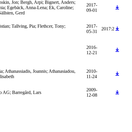
kin, Jon; Bergh, Arpi; Bignert, Anders;
2017-
hia; Egebäck, Anna-Lena; Ek, Caroline;
09-01
Sällsten, Gerd
stian; Tallving, Pia; Flethcer, Tony;
2017-
2017:2
05-31
2016-
12-21
; Athanassiadis, Joannis; Athanasiadou,
2010-
lisabeth
11-24
2009-
o AG; Barregård, Lars
12-08