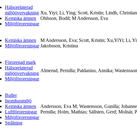
Hälsorelaterad
miljöövervakning
Xu, Yiyi; Li, Ying; Scott, Kristin; Lindh, Christia
Kemiska ämnen
Ohlsson, Bodil; M Andersson, Eva
Miljöföroreningar
Kemiska ämnen
M Andersson, Eva; Scott, Kristin; Xu,YiYi; Li, Yi
Miljöföroreningar
Jakobsson, Kristina
Förorenad mark
Hälsorelaterad
Almerud, Pernilla; Paldanius, Annika; Wastensson
miljöövervakning
Miljöföroreningar
Buller
Inomhusmiljö
Kemiska ämnen
Andersson, Eva M; Wastensson, Gunilla; Johanne
Luftföroreningar
Pernilla; Holm, Mathias; Sällsten, Gerd; Molnár, 
Miljöföroreningar
Strålning