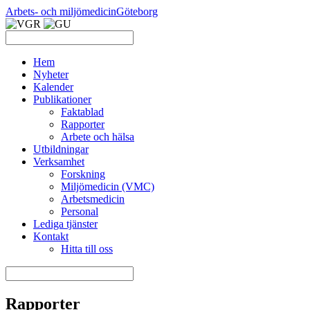
Arbets- och miljömedicin
Göteborg
Hem
Nyheter
Kalender
Publikationer
Faktablad
Rapporter
Arbete och hälsa
Utbildningar
Verksamhet
Forskning
Miljömedicin (VMC)
Arbetsmedicin
Personal
Lediga tjänster
Kontakt
Hitta till oss
Rapporter