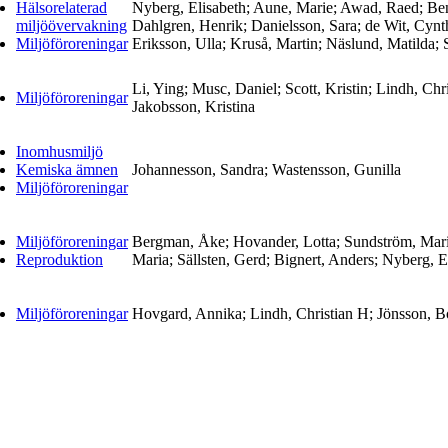
Hälsorelaterad
Nyberg, Elisabeth; Aune, Marie; Awad, Raed; Bens
miljöövervakning
Dahlgren, Henrik; Danielsson, Sara; de Wit, Cynt
Miljöföroreningar
Eriksson, Ulla; Kruså, Martin; Näslund, Matilda; 
Li, Ying; Musc, Daniel; Scott, Kristin; Lindh, Chri
Miljöföroreningar
Jakobsson, Kristina
Inomhusmiljö
Kemiska ämnen
Johannesson, Sandra; Wastensson, Gunilla
Miljöföroreningar
Miljöföroreningar
Bergman, Åke; Hovander, Lotta; Sundström, Maria
Reproduktion
Maria; Sällsten, Gerd; Bignert, Anders; Nyberg, E
Miljöföroreningar
Hovgard, Annika; Lindh, Christian H; Jönsson, B