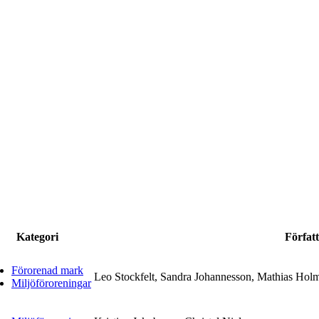
Kategori
Förfat
Förorenad mark
Leo Stockfelt, Sandra Johannesson, Mathias Hol
Miljöföroreningar