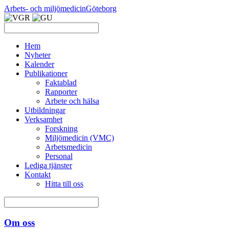
Arbets- och miljömedicin
Göteborg
Hem
Nyheter
Kalender
Publikationer
Faktablad
Rapporter
Arbete och hälsa
Utbildningar
Verksamhet
Forskning
Miljömedicin (VMC)
Arbetsmedicin
Personal
Lediga tjänster
Kontakt
Hitta till oss
Om oss