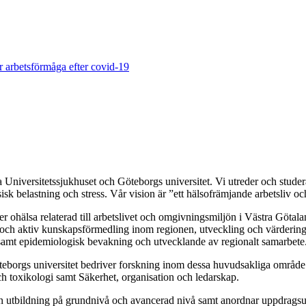
 arbetsförmåga efter covid-19
Universitetssjukhuset och Göteborgs universitet. Vi utreder och studera
isk belastning och stress. Vår vision är ”ett hälsofrämjande arbetsliv 
er ohälsa relaterad till arbetslivet och omgivningsmiljön i Västra Göt
n och aktiv kunskapsförmedling inom regionen, utveckling och värdering
 samt epidemiologisk bevakning och utvecklande av regionalt samarbete
teborgs universitet bedriver forskning inom dessa huvudsakliga område
h toxikologi samt Säkerhet, organisation och ledarskap.
ven utbildning på grundnivå och avancerad nivå samt anordnar uppdragsu