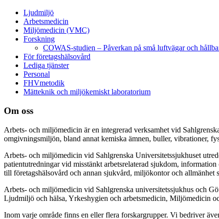
Ljudmiljö
Arbetsmedicin
Miljömedicin (VMC)
Forskning
COWAS-studien – Påverkan på små luftvägar och hållbar
För företagshälsovård
Lediga tjänster
Personal
FHVmetodik
Mätteknik och miljökemiskt laboratorium
Om oss
Arbets- och miljömedicin är en integrerad verksamhet vid Sahlgrenska 
omgivningsmiljön, bland annat kemiska ämnen, buller, vibrationer, fys
Arbets- och miljömedicin vid Sahlgrenska Universitetssjukhuset utred
patientutredningar vid misstänkt arbetsrelaterad sjukdom, informatio
till företagshälsovård och annan sjukvård, miljökontor och allmänhet
Arbets- och miljömedicin vid Sahlgrenska universitetssjukhus och Gö
Ljudmiljö och hälsa, Yrkeshygien och arbetsmedicin, Miljömedicin oc
Inom varje område finns en eller flera forskargrupper. Vi bedriver ä