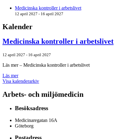
Medicinska kontroller i arbetslivet
12 april 2027 - 16 april 2027
Kalender
Medicinska kontroller i arbetslivet
12 april 2027 - 16 april 2027
Läs mer – Medicinska kontroller i arbetslivet
Läs mer
Visa kalenderarkiv
Arbets- och miljömedicin
Besöksadress
Medicinaregatan 16A
Göteborg
Postadress