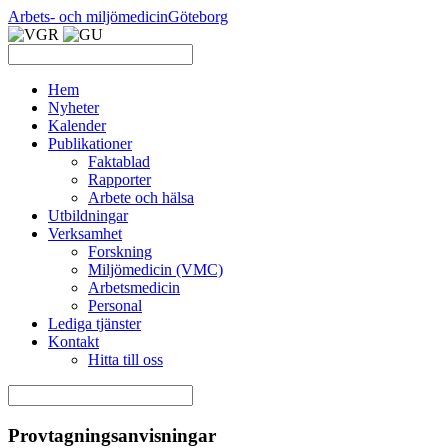
Arbets- och miljömedicin
Göteborg
Hem
Nyheter
Kalender
Publikationer
Faktablad
Rapporter
Arbete och hälsa
Utbildningar
Verksamhet
Forskning
Miljömedicin (VMC)
Arbetsmedicin
Personal
Lediga tjänster
Kontakt
Hitta till oss
Provtagningsanvisningar