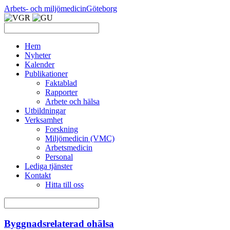
Arbets- och miljömedicin
Göteborg
Hem
Nyheter
Kalender
Publikationer
Faktablad
Rapporter
Arbete och hälsa
Utbildningar
Verksamhet
Forskning
Miljömedicin (VMC)
Arbetsmedicin
Personal
Lediga tjänster
Kontakt
Hitta till oss
Byggnadsrelaterad ohälsa