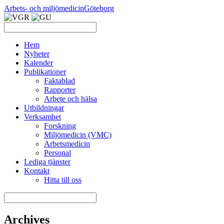
Arbets- och miljömedicin
Göteborg
Hem
Nyheter
Kalender
Publikationer
Faktablad
Rapporter
Arbete och hälsa
Utbildningar
Verksamhet
Forskning
Miljömedicin (VMC)
Arbetsmedicin
Personal
Lediga tjänster
Kontakt
Hitta till oss
Archives