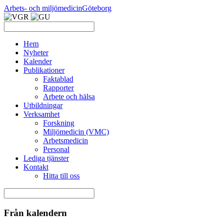
Arbets- och miljömedicin
Göteborg
Hem
Nyheter
Kalender
Publikationer
Faktablad
Rapporter
Arbete och hälsa
Utbildningar
Verksamhet
Forskning
Miljömedicin (VMC)
Arbetsmedicin
Personal
Lediga tjänster
Kontakt
Hitta till oss
Från kalendern