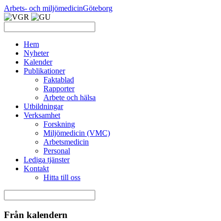
Arbets- och miljömedicin
Göteborg
Hem
Nyheter
Kalender
Publikationer
Faktablad
Rapporter
Arbete och hälsa
Utbildningar
Verksamhet
Forskning
Miljömedicin (VMC)
Arbetsmedicin
Personal
Lediga tjänster
Kontakt
Hitta till oss
Från kalendern