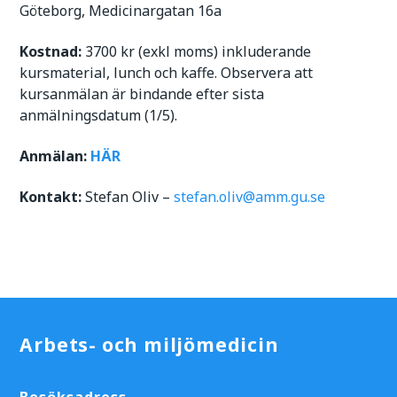
Göteborg, Medicinargatan 16a
Kostnad:
3700 kr (exkl moms) inkluderande
kursmaterial, lunch och kaffe. Observera att
kursanmälan är bindande efter sista
anmälningsdatum (1/5).
Anmälan:
HÄR
Kontakt:
Stefan Oliv –
stefan.oliv@amm.gu.se
Arbets- och miljömedicin
Besöksadress