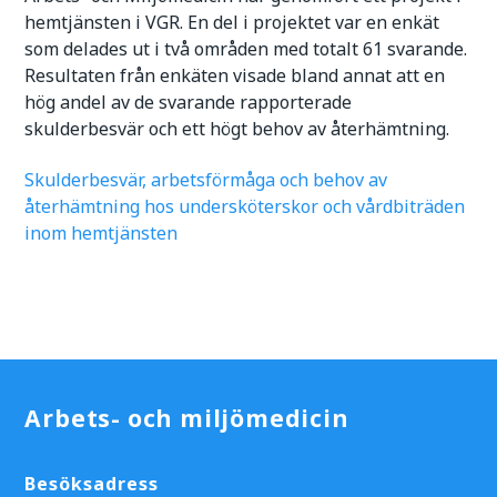
hemtjänsten i VGR. En del i projektet var en enkät
som delades ut i två områden med totalt 61 svarande.
Resultaten från enkäten visade bland annat att en
hög andel av de svarande rapporterade
skulderbesvär och ett högt behov av återhämtning.
Skulderbesvär, arbetsförmåga och behov av
återhämtning hos undersköterskor och vårdbiträden
inom hemtjänsten
Arbets- och miljömedicin
Besöksadress