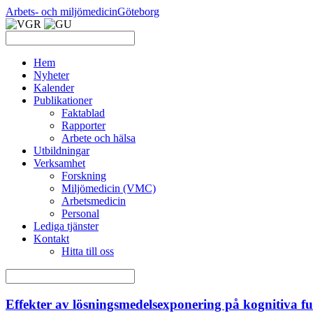
Arbets- och miljömedicin
Göteborg
Hem
Nyheter
Kalender
Publikationer
Faktablad
Rapporter
Arbete och hälsa
Utbildningar
Verksamhet
Forskning
Miljömedicin (VMC)
Arbetsmedicin
Personal
Lediga tjänster
Kontakt
Hitta till oss
Effekter av lösningsmedelsexponering på kognitiva fu