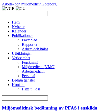
Arbets- och miljömedicin
Göteborg
Hem
Nyheter
Kalender
Publikationer
Faktablad
Rapporter
Arbete och hälsa
Utbildningar
Verksamhet
Forskning
Miljömedicin (VMC)
Arbetsmedicin
Personal
Lediga tjänster
Kontakt
Hitta till oss
Miljömedicinsk bedömning av PFAS i enskilda