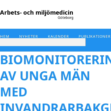
Arbets- och miljömedicin
Göteborg
HEM
NYHETER
KALENDER
PUBLIKATIONER
BIOMONITORERI
AV UNGA MÄN
MED
INVANDRARBAK