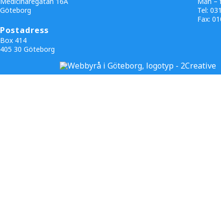
Medicinaregatan 16A
Mån – f
Göteborg
Tel: 03
Fax:
01
Postadress
Box 414
405 30 Göteborg