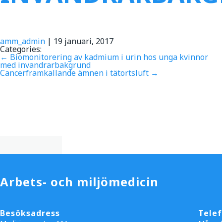
amm_admin
|
19 januari, 2017
Categories:
←
Biomonitorering av kadmium i urin hos unga kvinnor
med invandrarbakgrund
Cancerframkallande ämnen i tätortsluft
→
Arbets- och miljömedicin
Besöksadress
Tele