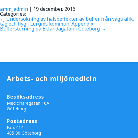
amm_admin
|
19 december, 2016
Categories:
←
Undersökning av hälsoeffekter av buller från vägtrafik,
tåg och flyg i Lerums kommun. Appendix
Bullerstörning på Eklandagatan i Göteborg
→
Arbets- och miljömedicin
Besöksadress
Medicinaregatan 16A
Göteborg
Postadress
Box 414
405 30 Göteborg