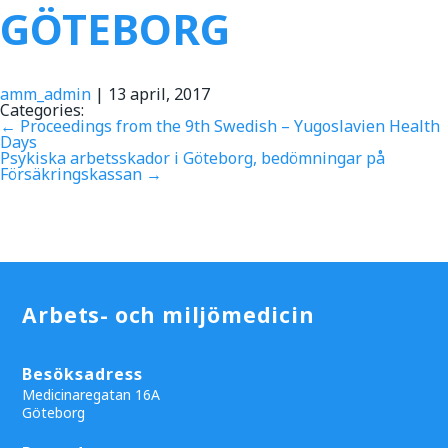
GÖTEBORG
amm_admin
|
13 april, 2017
Categories:
←
Proceedings from the 9th Swedish – Yugoslavien Health
Days
Psykiska arbetsskador i Göteborg, bedömningar på
Försäkringskassan
→
Arbets- och miljömedicin
Besöksadress
Medicinaregatan 16A
Göteborg