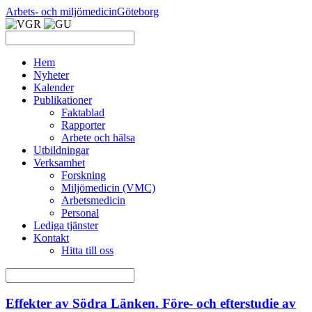
Arbets- och miljömedicin
Göteborg
Hem
Nyheter
Kalender
Publikationer
Faktablad
Rapporter
Arbete och hälsa
Utbildningar
Verksamhet
Forskning
Miljömedicin (VMC)
Arbetsmedicin
Personal
Lediga tjänster
Kontakt
Hitta till oss
Effekter av Södra Länken. Före- och efterstudie av