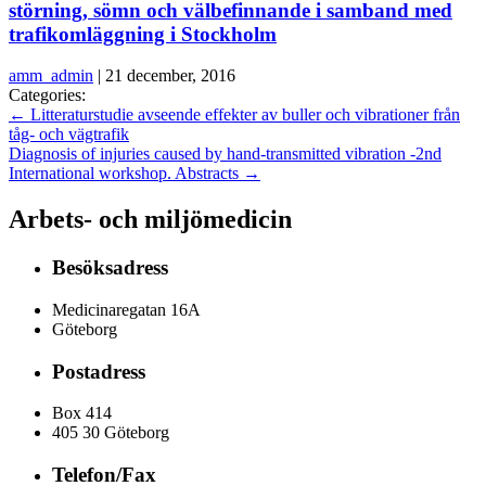
störning, sömn och välbefinnande i samband med
trafikomläggning i Stockholm
amm_admin
|
21 december, 2016
Categories:
←
Litteraturstudie avseende effekter av buller och vibrationer från
tåg- och vägtrafik
Diagnosis of injuries caused by hand-transmitted vibration -2nd
International workshop. Abstracts
→
Arbets- och miljömedicin
Besöksadress
Medicinaregatan 16A
Göteborg
Postadress
Box 414
405 30 Göteborg
Telefon/Fax