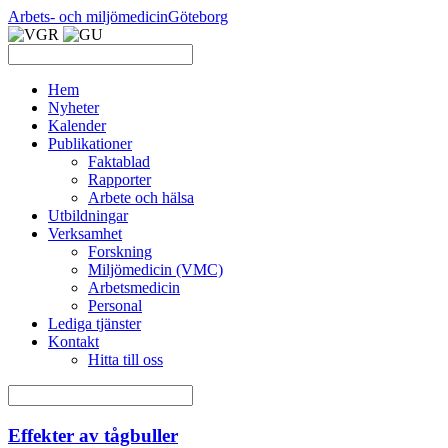
Arbets- och miljömedicin
Göteborg
Hem
Nyheter
Kalender
Publikationer
Faktablad
Rapporter
Arbete och hälsa
Utbildningar
Verksamhet
Forskning
Miljömedicin (VMC)
Arbetsmedicin
Personal
Lediga tjänster
Kontakt
Hitta till oss
Effekter av tågbuller