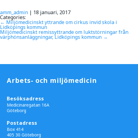
amm_admin
|
18 januari, 2017
Categories:
←
Miljömedicinskt yttrande om cirkus invid skola i
Lidköpings kommun
Miljömedicinskt remissyttrande om luktstörningar från
värphönsanläggningar, Lidköpings kommun
→
Arbets- och miljömedicin
Besöksadress
Medicinaregatan 16A
Göteborg
Postadress
Box 414
405 30 Göteborg