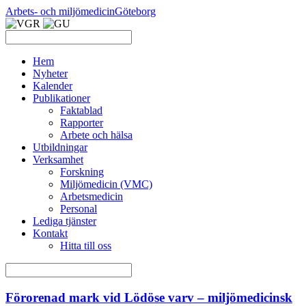
Arbets- och miljömedicin
Göteborg
Hem
Nyheter
Kalender
Publikationer
Faktablad
Rapporter
Arbete och hälsa
Utbildningar
Verksamhet
Forskning
Miljömedicin (VMC)
Arbetsmedicin
Personal
Lediga tjänster
Kontakt
Hitta till oss
Förorenad mark vid Lödöse varv – miljömedicinsk