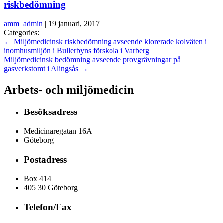
riskbedömning
amm_admin
|
19 januari, 2017
Categories:
←
Miljömedicinsk riskbedömning avseende klorerade kolväten i
inomhusmiljön i Bullerbyns förskola i Varberg
Miljömedicinsk bedömning avseende provgrävningar på
gasverkstomt i Alingsås
→
Arbets- och miljömedicin
Besöksadress
Medicinaregatan 16A
Göteborg
Postadress
Box 414
405 30 Göteborg
Telefon/Fax