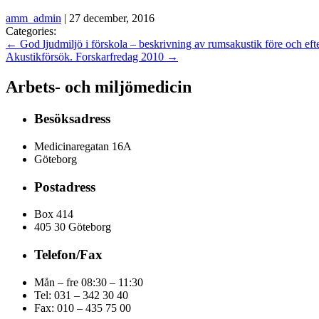
amm_admin
|
27 december, 2016
Categories:
←
God ljudmiljö i förskola – beskrivning av rumsakustik före och ef
Akustikförsök. Forskarfredag 2010
→
Arbets- och miljömedicin
Besöksadress
Medicinaregatan 16A
Göteborg
Postadress
Box 414
405 30 Göteborg
Telefon/Fax
Mån – fre 08:30 – 11:30
Tel: 031 – 342 30 40
Fax:
010 – 435 75 00