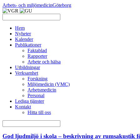
Arbets- och miljömedicin
Göteborg
Hem
Nyheter
Kalender
Publikationer
Faktablad
Rapporter
Arbete och hälsa
Utbildningar
Verksamhet
Forskning
Miljömedicin (VMC)
Arbetsmedicin
Personal
Lediga tjänster
Kontakt
Hitta till oss
God ljudmiljö i skola – beskrivning av rumsakustik f