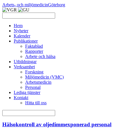
Arbets- och miljömedicin
Göteborg
Hem
Nyheter
Kalender
Publikationer
Faktablad
Rapporter
Arbete och hälsa
Utbildningar
Verksamhet
Forskning
Miljömedicin (VMC)
Arbetsmedicin
Personal
Lediga tjänster
Kontakt
Hitta till oss
Hälsokontroll av oljedimmexponerad personal