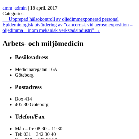
amm_admin
|
18 april, 2017
Categories:
←
Upprepad hälsokontroll av oljedimmexponerad personal
Epidemiologisk utvärdering av ”cancerrisk vid aerosolexposition –
oljedimma – inom mekanisk verkstadsindustri”
→
Arbets- och miljömedicin
Besöksadress
Medicinaregatan 16A
Göteborg
Postadress
Box 414
405 30 Göteborg
Telefon/Fax
Mån – fre 08:30 – 11:30
Tel: 031 – 342 30 40