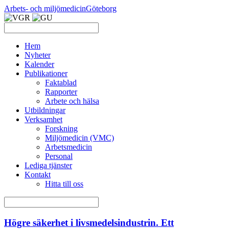
Arbets- och miljömedicin
Göteborg
Hem
Nyheter
Kalender
Publikationer
Faktablad
Rapporter
Arbete och hälsa
Utbildningar
Verksamhet
Forskning
Miljömedicin (VMC)
Arbetsmedicin
Personal
Lediga tjänster
Kontakt
Hitta till oss
Högre säkerhet i livsmedelsindustrin. Ett