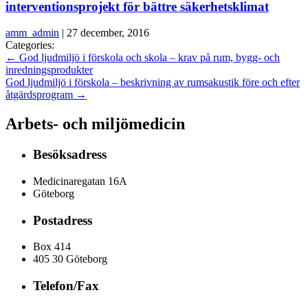
interventionsprojekt för bättre säkerhetsklimat
amm_admin
|
27 december, 2016
Categories:
←
God ljudmiljö i förskola och skola – krav på rum, bygg- och
inredningsprodukter
God ljudmiljö i förskola – beskrivning av rumsakustik före och efter
åtgärdsprogram
→
Arbets- och miljömedicin
Besöksadress
Medicinaregatan 16A
Göteborg
Postadress
Box 414
405 30 Göteborg
Telefon/Fax