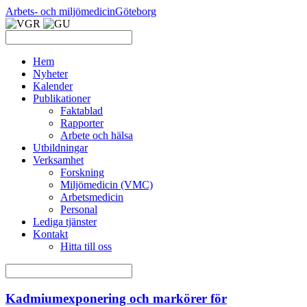
Arbets- och miljömedicin
Göteborg
Hem
Nyheter
Kalender
Publikationer
Faktablad
Rapporter
Arbete och hälsa
Utbildningar
Verksamhet
Forskning
Miljömedicin (VMC)
Arbetsmedicin
Personal
Lediga tjänster
Kontakt
Hitta till oss
Kadmiumexponering och markörer för