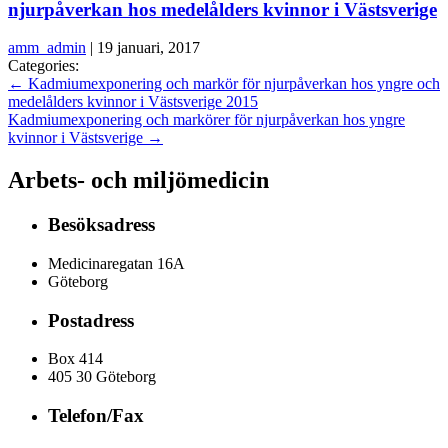
njurpåverkan hos medelålders kvinnor i Västsverige
amm_admin
|
19 januari, 2017
Categories:
←
Kadmiumexponering och markör för njurpåverkan hos yngre och
medelålders kvinnor i Västsverige 2015
Kadmiumexponering och markörer för njurpåverkan hos yngre
kvinnor i Västsverige
→
Arbets- och miljömedicin
Besöksadress
Medicinaregatan 16A
Göteborg
Postadress
Box 414
405 30 Göteborg
Telefon/Fax