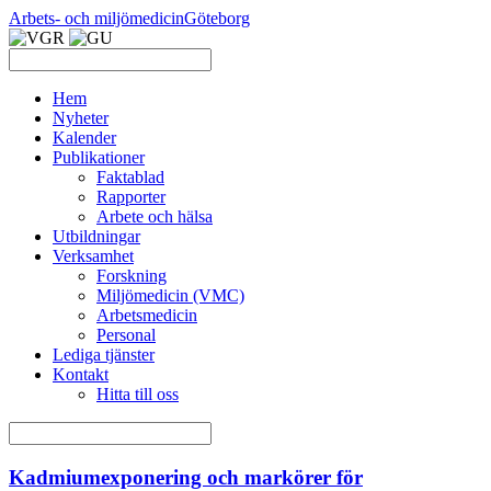
Arbets- och miljömedicin
Göteborg
Hem
Nyheter
Kalender
Publikationer
Faktablad
Rapporter
Arbete och hälsa
Utbildningar
Verksamhet
Forskning
Miljömedicin (VMC)
Arbetsmedicin
Personal
Lediga tjänster
Kontakt
Hitta till oss
Kadmiumexponering och markörer för