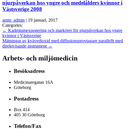
njurpåverkan hos yngre och medelålders kvinnor i
Västsverige 2008
amm_admin
|
19 januari, 2017
Categories:
←
Kadmiumexponering och markörer för njurpåverkan hos yngre
kvinnor i Västsverige
Mätningar av kvävedioxid med diffusionsprovtagare parallellt med
direktvisande instrument
→
Arbets- och miljömedicin
Besöksadress
Medicinaregatan 16A
Göteborg
Postadress
Box 414
405 30 Göteborg
Telefon/Fax