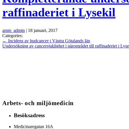
raffinaderiet i Lysekil
amm_admin
|
18 januari, 2017
Categories:
←
Incidens av hudcancer i Västra Götalands län
Undersökning av cancersjuklighet i närområdet till raffinaderiet i Lys
Arbets- och miljömedicin
Besöksadress
Medicinaregatan 16A