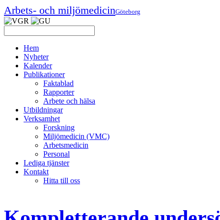
Arbets- och miljömedicin
Göteborg
Hem
Nyheter
Kalender
Publikationer
Faktablad
Rapporter
Arbete och hälsa
Utbildningar
Verksamhet
Forskning
Miljömedicin (VMC)
Arbetsmedicin
Personal
Lediga tjänster
Kontakt
Hitta till oss
Kompletterande undersök