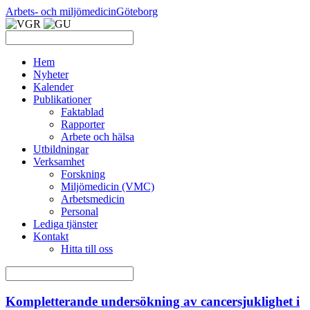
Arbets- och miljömedicin
Göteborg
Hem
Nyheter
Kalender
Publikationer
Faktablad
Rapporter
Arbete och hälsa
Utbildningar
Verksamhet
Forskning
Miljömedicin (VMC)
Arbetsmedicin
Personal
Lediga tjänster
Kontakt
Hitta till oss
Kompletterande undersökning av cancersjuklighet i