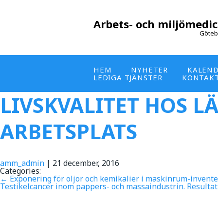
Arbets- och miljömedic
Göteb
HEM
NYHETER
KALEN
LEDIGA TJÄNSTER
KONTAK
LIVSKVALITET HOS L
ARBETSPLATS
amm_admin
|
21 december, 2016
Categories:
←
Exponering för oljor och kemikalier i maskinrum-inventer
Testikelcancer inom pappers- och massaindustrin. Resultat