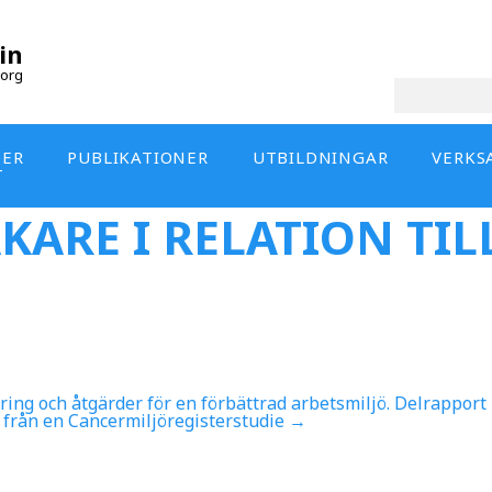
in
org
DER
PUBLIKATIONER
UTBILDNINGAR
VERKS
T
ÄKARE I RELATION TI
ing och åtgärder för en förbättrad arbetsmiljö. Delrapport
 från en Cancermiljöregisterstudie
→