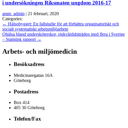
i undersökningen Riksmaten ungdom 2016-17
amm_admin
|
21 februari, 2020
Categories:
←
Hälsobygget: En fallstudie för att förbättra organisatoriskt och
socialt systematiskt arbetsmiljöarbete
Ohälsa bland undersköterskor, sjukvårdsbiträden med flera i Sverige
– Statistisk rapport
→
Arbets- och miljömedicin
Besöksadress
Medicinaregatan 16A
Göteborg
Postadress
Box 414
405 30 Göteborg
Telefon/Fax