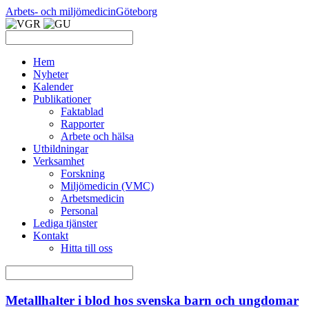
Arbets- och miljömedicin
Göteborg
Hem
Nyheter
Kalender
Publikationer
Faktablad
Rapporter
Arbete och hälsa
Utbildningar
Verksamhet
Forskning
Miljömedicin (VMC)
Arbetsmedicin
Personal
Lediga tjänster
Kontakt
Hitta till oss
Metallhalter i blod hos svenska barn och ungdomar