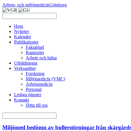
Arbets- och miljömedicin
Göteborg
Hem
Nyheter
Kalender
Publikationer
Faktablad
Rapporter
Arbete och hälsa
Utbildningar
Verksamhet
Forskning
Miljömedicin (VMC)
Arbetsmedicin
Personal
Lediga tjänster
Kontakt
Hitta till oss
Miljömed bedömn av bullerstörningar från skärgårds