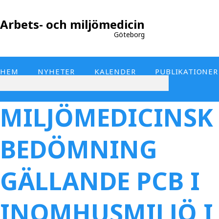
Arbets- och miljömedicin
Göteborg
HEM
NYHETER
KALENDER
PUBLIKATIONER
MILJÖMEDICINSK
BEDÖMNING
GÄLLANDE PCB I
INOMHUSMILJÖ I