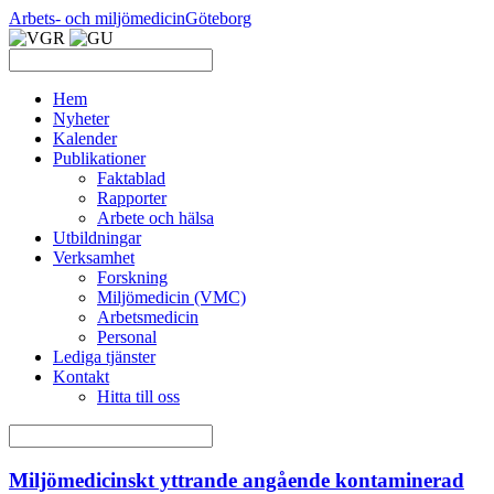
Arbets- och miljömedicin
Göteborg
Hem
Nyheter
Kalender
Publikationer
Faktablad
Rapporter
Arbete och hälsa
Utbildningar
Verksamhet
Forskning
Miljömedicin (VMC)
Arbetsmedicin
Personal
Lediga tjänster
Kontakt
Hitta till oss
Miljömedicinskt yttrande angående kontaminerad