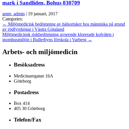
mark i Sandliden, Bohus 030709
amm_admin
|
19 januari, 2017
Categories:
←
Miljömedicisk bedömning av hälsorisker hos människa på grund
av rödfyrshögar i Västra Götaland
Miljömedicinsk riskbedömning avseende klorerade kolväten i
inomhusmiljön i Bullerbyns förskola i Varberg
→
Arbets- och miljömedicin
Besöksadress
Medicinaregatan 16A
Göteborg
Postadress
Box 414
405 30 Göteborg
Telefon/Fax