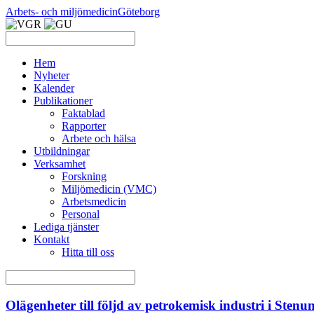
Arbets- och miljömedicin
Göteborg
Hem
Nyheter
Kalender
Publikationer
Faktablad
Rapporter
Arbete och hälsa
Utbildningar
Verksamhet
Forskning
Miljömedicin (VMC)
Arbetsmedicin
Personal
Lediga tjänster
Kontakt
Hitta till oss
Olägenheter till följd av petrokemisk industri i Sten