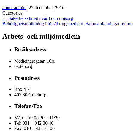
amm_admin
|
27 december, 2016
Categories:
←
Säkerhetsklimat i vård och omsorg
Behörighetsutbildning i försäkringsmedicin. Sammanfattningar av pro
Arbets- och miljömedicin
Besöksadress
Medicinaregatan 16A
Göteborg
Postadress
Box 414
405 30 Göteborg
Telefon/Fax
Mån – fre 08:30 – 11:30
Tel: 031 – 342 30 40
Fax:
010 – 435 75 00