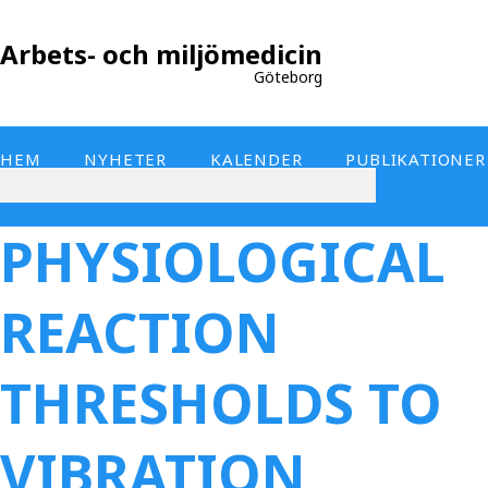
Arbets- och miljömedicin
Göteborg
HEM
NYHETER
KALENDER
PUBLIKATIONER
PHYSIOLOGICAL
REACTION
THRESHOLDS TO
VIBRATION