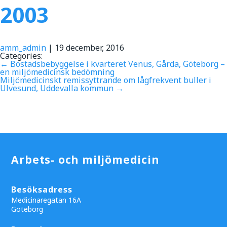
2003
amm_admin
|
19 december, 2016
Categories:
←
Bostadsbebyggelse i kvarteret Venus, Gårda, Göteborg –
en miljömedicinsk bedömning
Miljömedicinskt remissyttrande om lågfrekvent buller i
Ulvesund, Uddevalla kommun
→
Arbets- och miljömedicin
Besöksadress
Medicinaregatan 16A
Göteborg