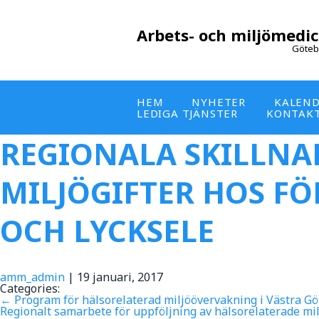
Arbets- och miljömedic
Göteb
HEM
NYHETER
KALEN
LEDIGA TJÄNSTER
KONTAK
REGIONALA SKILLNAD
MILJÖGIFTER HOS F
OCH LYCKSELE
amm_admin
|
19 januari, 2017
Categories:
←
Program för hälsorelaterad miljöövervakning i Västra Gö
Regionalt samarbete för uppföljning av hälsorelaterade mi