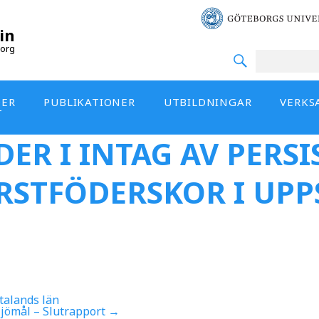
in
org
DER
PUBLIKATIONER
UTBILDNINGAR
VERKS
T
ER I INTAG AV PERS
ÖRSTFÖDERSKOR I UP
talands län
ljömål – Slutrapport
→