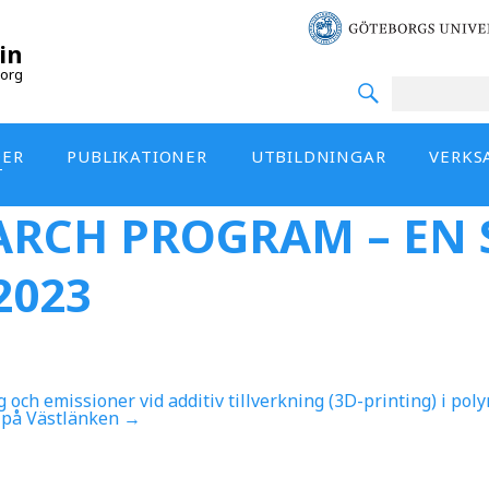
in
org
DER
PUBLIKATIONER
UTBILDNINGAR
VERKS
T
EARCH PROGRAM – E
2023
ch emissioner vid additiv tillverkning (3D-printing) i pol
t på Västlänken
→