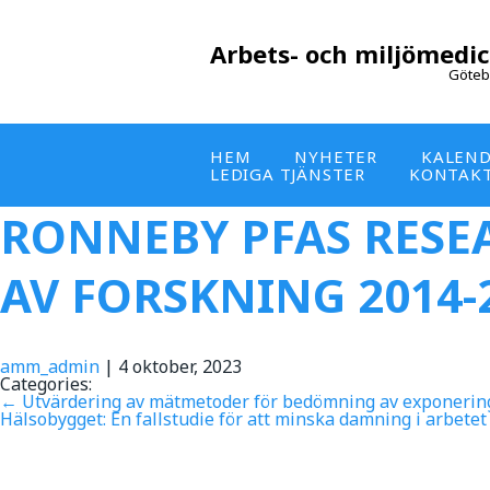
Arbets- och miljömedic
Göteb
HEM
NYHETER
KALEN
LEDIGA TJÄNSTER
KONTAK
RONNEBY PFAS RES
AV FORSKNING 2014-
amm_admin
|
4 oktober, 2023
Categories:
←
Utvärdering av mätmetoder för bedömning av exponering o
Hälsobygget: En fallstudie för att minska damning i arbete