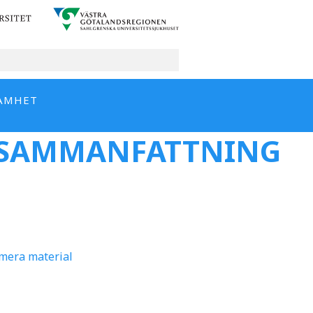
AMHET
N SAMMANFATTNING
ymera material