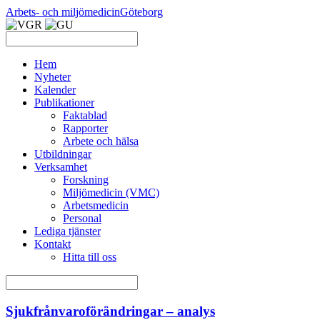
Arbets- och miljömedicin
Göteborg
Hem
Nyheter
Kalender
Publikationer
Faktablad
Rapporter
Arbete och hälsa
Utbildningar
Verksamhet
Forskning
Miljömedicin (VMC)
Arbetsmedicin
Personal
Lediga tjänster
Kontakt
Hitta till oss
Sjukfrånvaroförändringar – analys