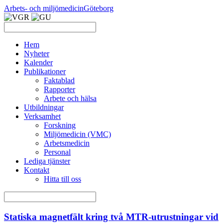
Arbets- och miljömedicin
Göteborg
Hem
Nyheter
Kalender
Publikationer
Faktablad
Rapporter
Arbete och hälsa
Utbildningar
Verksamhet
Forskning
Miljömedicin (VMC)
Arbetsmedicin
Personal
Lediga tjänster
Kontakt
Hitta till oss
Statiska magnetfält kring två MTR-utrustningar vid