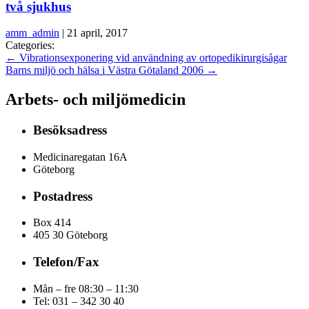
två sjukhus
amm_admin
|
21 april, 2017
Categories:
←
Vibrationsexponering vid användning av ortopedikirurgisågar
Barns miljö och hälsa i Västra Götaland 2006
→
Arbets- och miljömedicin
Besöksadress
Medicinaregatan 16A
Göteborg
Postadress
Box 414
405 30 Göteborg
Telefon/Fax
Mån – fre 08:30 – 11:30
Tel: 031 – 342 30 40