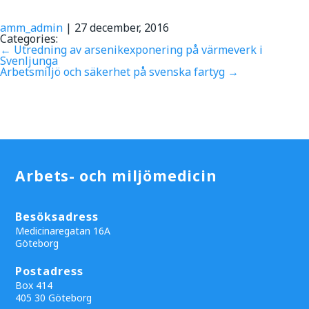
amm_admin
|
27 december, 2016
Categories:
←
Utredning av arsenikexponering på värmeverk i
Svenljunga
Arbetsmiljö och säkerhet på svenska fartyg
→
Arbets- och miljömedicin
Besöksadress
Medicinaregatan 16A
Göteborg
Postadress
Box 414
405 30 Göteborg